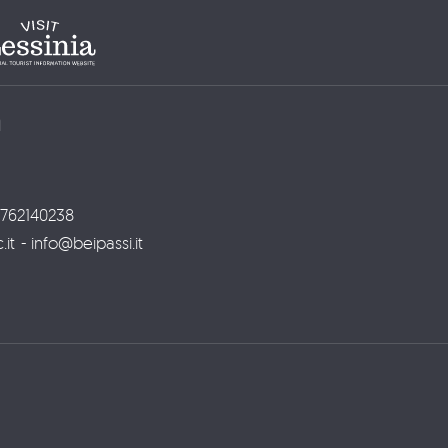
a
3762140238
t - info@beipassi.it